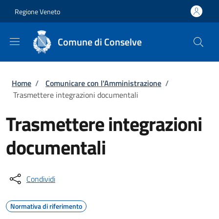
Salta al contenuto principale
Skip to footer content
Regione Veneto
Comune di Conselve
Briciole di pane
Home
/
Comunicare con l'Amministrazione
/
Trasmettere integrazioni documentali
Trasmettere integrazioni
documentali
Condividi
Normativa di riferimento