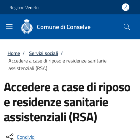
Salta al contenuto principale
Skip to footer content
Regione Veneto
Comune di Conselve
Briciole di pane
Home
/
Servizi sociali
/
Accedere a case di riposo e residenze sanitarie
assistenziali (RSA)
Accedere a case di riposo
e residenze sanitarie
assistenziali (RSA)
Condividi