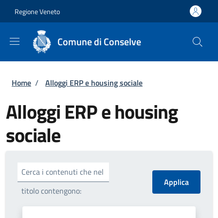
Salta al contenuto principale
Skip to footer content
Regione Veneto
Comune di Conselve
Briciole di pane
Home
/
Alloggi ERP e housing sociale
Alloggi ERP e housing
sociale
Cerca i contenuti che nel
titolo contengono: