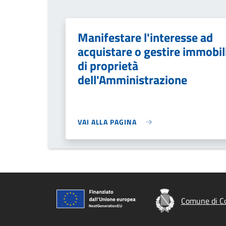
Manifestare l'interesse ad
acquistare o gestire immobil
di proprietà
dell'Amministrazione
VAI ALLA PAGINA
Comune di C