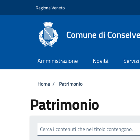
Salta al contenuto principale
Skip to footer content
Regione Veneto
Comune di Conselv
Amministrazione
Novità
Servizi
Briciole di pane
Home
/
Patrimonio
Patrimonio
Cerca i contenuti che nel titolo contengono: