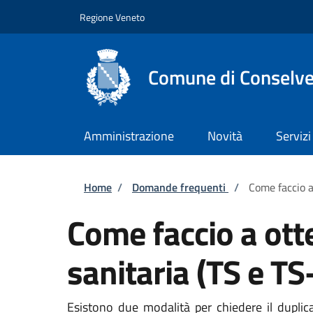
Salta al contenuto principale
Skip to footer content
Regione Veneto
Comune di Conselv
Amministrazione
Novità
Servizi
Briciole di pane
Home
/
Domande frequenti
/
Come faccio a
Come faccio a otte
sanitaria (TS e T
Esistono due modalità per chiedere il duplicat