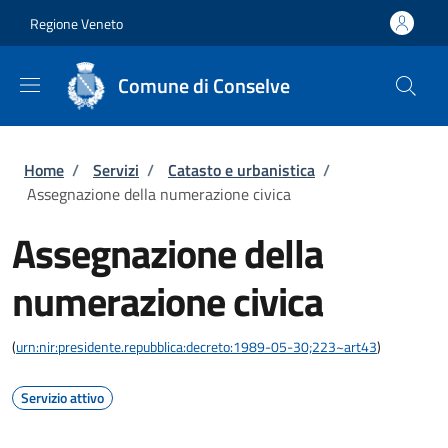
Salta al contenuto principale
Skip to footer content
Regione Veneto
Comune di Conselve
Briciole di pane
Home
/
Servizi
/
Catasto e urbanistica
/
Assegnazione della numerazione civica
Assegnazione della
numerazione civica
(
urn:nir:presidente.repubblica:decreto:1989-05-30;223~art43
)
Servizio attivo