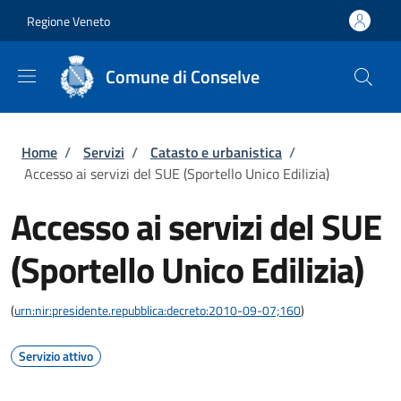
Salta al contenuto principale
Skip to footer content
Regione Veneto
Comune di Conselve
Briciole di pane
Home
/
Servizi
/
Catasto e urbanistica
/
Accesso ai servizi del SUE (Sportello Unico Edilizia)
Accesso ai servizi del SUE
(Sportello Unico Edilizia)
(
urn:nir:presidente.repubblica:decreto:2010-09-07;160
)
Servizio attivo