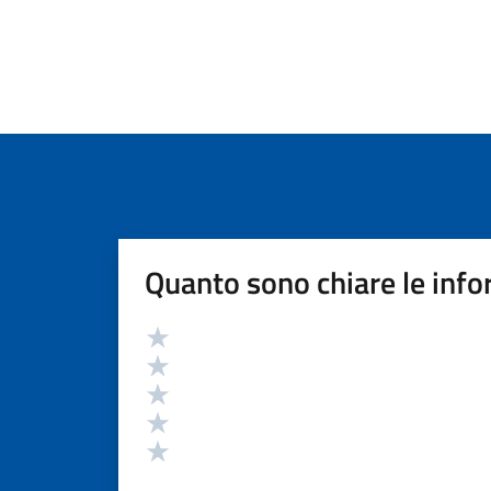
Quanto sono chiare le info
Valutazione
Valuta 5 stelle su 5
Valuta 4 stelle su 5
Valuta 3 stelle su 5
Valuta 2 stelle su 5
Valuta 1 stelle su 5