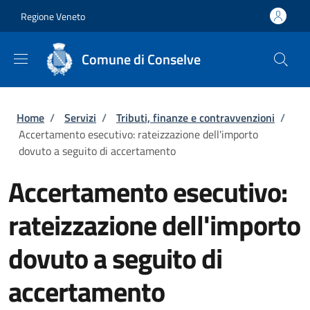
Salta al contenuto principale
Skip to footer content
Regione Veneto
Comune di Conselve
Briciole di pane
Home
/
Servizi
/
Tributi, finanze e contravvenzioni
/
Accertamento esecutivo: rateizzazione dell'importo
dovuto a seguito di accertamento
Accertamento esecutivo:
rateizzazione dell'importo
dovuto a seguito di
accertamento