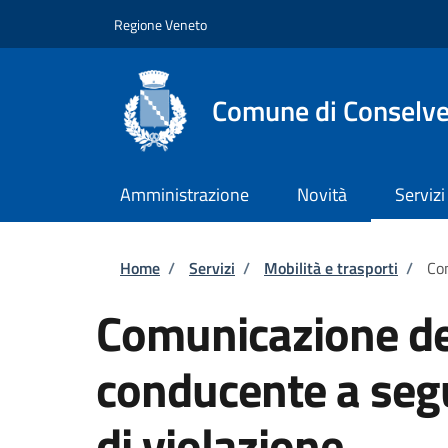
Salta al contenuto principale
Skip to footer content
Regione Veneto
Comune di Conselv
Amministrazione
Novità
Servizi
Briciole di pane
Home
/
Servizi
/
Mobilità e trasporti
/
Com
Comunicazione dei
conducente a seg
di violazione