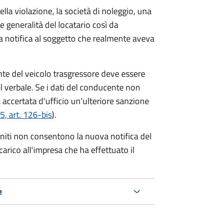
lla violazione, la società di noleggio, una
le generalità del locatario così da
va notifica al soggetto che realmente aveva
te del veicolo trasgressore deve essere
el verbale.
Se i dati del conducente non
 accertata d'ufficio un'ulteriore sanzione
5, art. 126-bis
).
forniti non consentono la nuova notifica del
 carico all'impresa che ha effettuato il
e