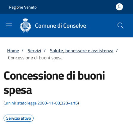
Salta al contenuto principale
Skip to footer content
Regione Veneto
Comune di Conselve
Briciole di pane
Home
/
Servizi
/
Salute, benessere e assistenza
/
Concessione di buoni spesa
Concessione di buoni
spesa
(
urn:nir:stato:legge:2000-11-08;328~art6
)
Servizio attivo