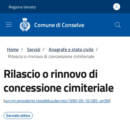
Salta al contenuto principale
Skip to footer content
Regione Veneto
Comune di Conselve
Briciole di pane
Home
/
Servizi
/
Anagrafe e stato civile
/
Rilascio o rinnovo di concessione cimiteriale
Rilascio o rinnovo di
concessione cimiteriale
(
urn:nir:presidente.repubblica:decreto:1990-09-10;285~art90
)
Servizio attivo