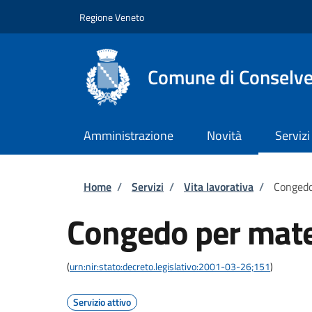
Salta al contenuto principale
Skip to footer content
Regione Veneto
Comune di Conselv
Amministrazione
Novità
Servizi
Briciole di pane
Home
/
Servizi
/
Vita lavorativa
/
Congedo
Congedo per mater
(
urn:nir:stato:decreto.legislativo:2001-03-26;151
)
Servizio attivo