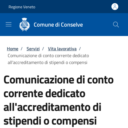
Salta al contenuto principale
Skip to footer content
Regione Veneto
Comune di Conselve
Briciole di pane
Home
/
Servizi
/
Vita lavorativa
/
Comunicazione di conto corrente dedicato
all'accreditamento di stipendi o compensi
Comunicazione di conto
corrente dedicato
all'accreditamento di
stipendi o compensi