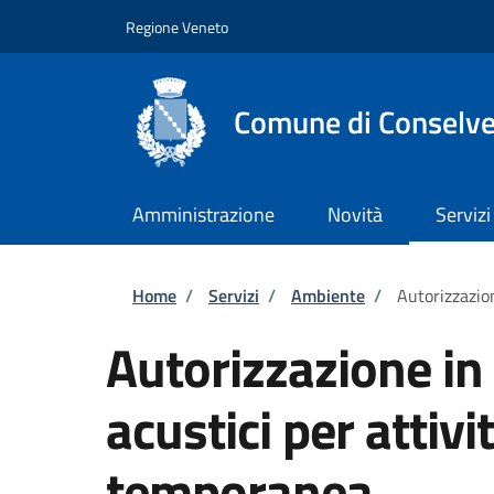
Salta al contenuto principale
Skip to footer content
Regione Veneto
Comune di Conselv
Amministrazione
Novità
Servizi
Briciole di pane
Home
/
Servizi
/
Ambiente
/
Autorizzazion
Autorizzazione in 
acustici per attivit
temporanea