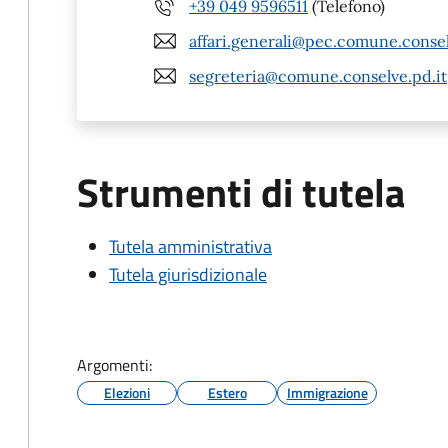
+39 049 9596511
(Telefono)
affari.generali@pec.comune.consel
segreteria@comune.conselve.pd.it
Strumenti di tutela
Tutela amministrativa
Tutela giurisdizionale
Argomenti:
Elezioni
Estero
Immigrazione