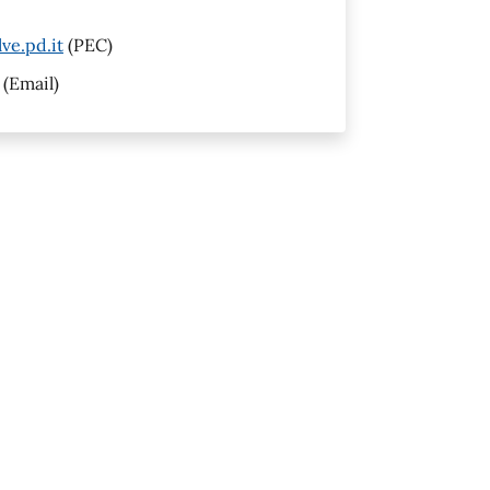
ve.pd.it
(PEC)
(Email)