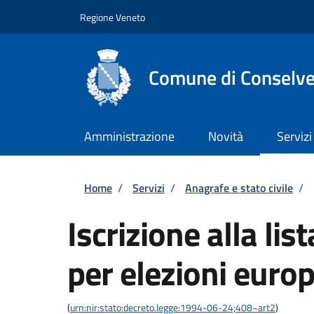
Salta al contenuto principale
Skip to footer content
Regione Veneto
Comune di Conselv
Amministrazione
Novità
Servizi
Briciole di pane
Home
/
Servizi
/
Anagrafe e stato civile
/
Iscrizione alla lis
per elezioni euro
(
urn:nir:stato:decreto.legge:1994-06-24;408~art2
)