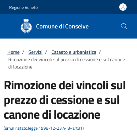
Salta al contenuto principale
Skip to footer content
Regione Veneto
Comune di Conselve
Briciole di pane
Home
/
Servizi
/
Catasto e urbanistica
/
Rimozione dei vincoli sul prezzo di cessione e sul canone
di locazione
Rimozione dei vincoli sul
prezzo di cessione e sul
canone di locazione
(
urn:nir:stato:legge:1998-12-23;448~art31
)