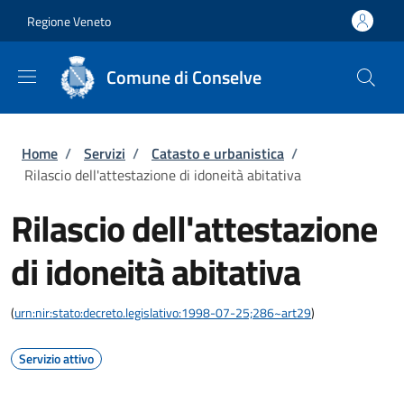
Salta al contenuto principale
Skip to footer content
Regione Veneto
Comune di Conselve
Briciole di pane
Home
/
Servizi
/
Catasto e urbanistica
/
Rilascio dell'attestazione di idoneità abitativa
Rilascio dell'attestazione
di idoneità abitativa
(
urn:nir:stato:decreto.legislativo:1998-07-25;286~art29
)
Servizio attivo