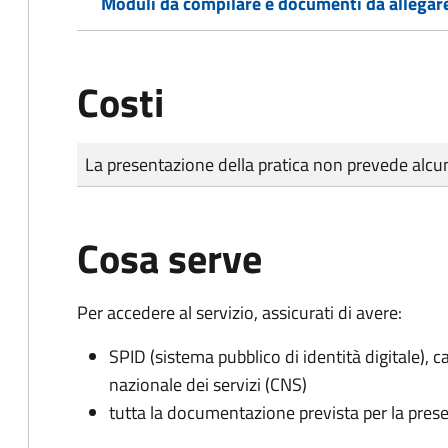
Moduli da compilare e documenti da allegar
Costi
Tipo di pagamento
Importo
La presentazione della pratica non prevede al
Cosa serve
Per accedere al servizio, assicurati di avere:
SPID (sistema pubblico di identità digitale), ca
nazionale dei servizi (CNS)
tutta la documentazione prevista per la prese