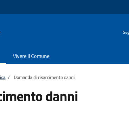
e
Seg
Vivere il Comune
ica
/
Domanda di risarcimento danni
cimento danni