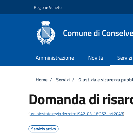
Salta al contenuto principale
Skip to footer content
Regione Veneto
Comune di Conselv
Amministrazione
Novità
Servizi
Briciole di pane
Home
/
Servizi
/
Giustizia e sicurezza pubbl
Domanda di risar
(
urn:nir:stato:regio.decreto:1942-03-16;262~art2043
)
Servizio attivo