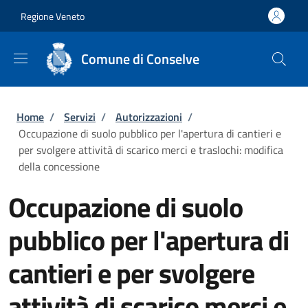
Salta al contenuto principale
Skip to footer content
Regione Veneto
Comune di Conselve
Briciole di pane
Home
/
Servizi
/
Autorizzazioni
/
Occupazione di suolo pubblico per l'apertura di cantieri e
per svolgere attività di scarico merci e traslochi: modifica
della concessione
Occupazione di suolo
pubblico per l'apertura di
cantieri e per svolgere
attività di scarico merci e