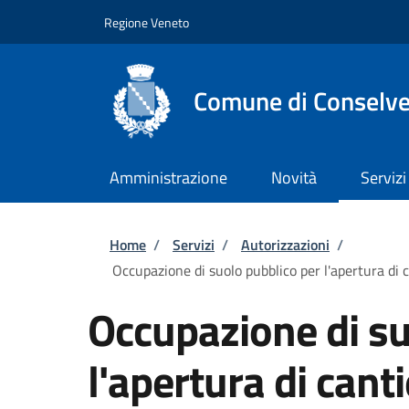
Salta al contenuto principale
Skip to footer content
Regione Veneto
Comune di Conselv
Amministrazione
Novità
Servizi
Briciole di pane
Home
/
Servizi
/
Autorizzazioni
/
Occupazione di suolo pubblico per l'apertura di c
Occupazione di su
l'apertura di cant