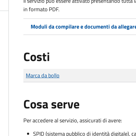
Il servizio può essere attivato presentando tutta
in formato PDF.
Moduli da compilare e documenti da allegar
Costi
Tipo di pagamento
Importo
Marca da bollo
Cosa serve
Per accedere al servizio, assicurati di avere:
SPID (sistema pubblico di identità digitale), ca