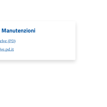
 - Manutenzioni
elve (PD)
ve.pd.it