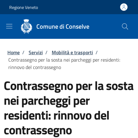
Salta al contenuto principale
Skip to footer content
Regione Veneto
Comune di Conselve
Briciole di pane
Home
/
Servizi
/
Mobilità e trasporti
/
Contrassegno per la sosta nei parcheggi per residenti:
rinnovo del contrassegno
Contrassegno per la sosta
nei parcheggi per
residenti: rinnovo del
contrassegno