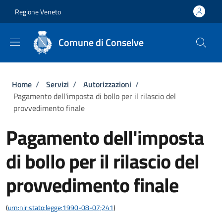
Salta al contenuto principale
Skip to footer content
Regione Veneto
Comune di Conselve
Briciole di pane
Home
/
Servizi
/
Autorizzazioni
/
Pagamento dell'imposta di bollo per il rilascio del
provvedimento finale
Pagamento dell'imposta
di bollo per il rilascio del
provvedimento finale
(
urn:nir:stato:legge:1990-08-07;241
)