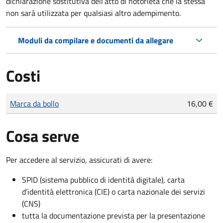
dichiarazione sostitutiva dell’atto di notorietà che la stessa
non sarà utilizzata per qualsiasi altro adempimento.
Moduli da compilare e documenti da allegare
Costi
Tipo di pagamento
Importo
Marca da bollo
16,00 €
Cosa serve
Per accedere al servizio, assicurati di avere:
SPID (sistema pubblico di identità digitale), carta
d’identità elettronica (CIE) o carta nazionale dei servizi
(CNS)
tutta la documentazione prevista per la presentazione