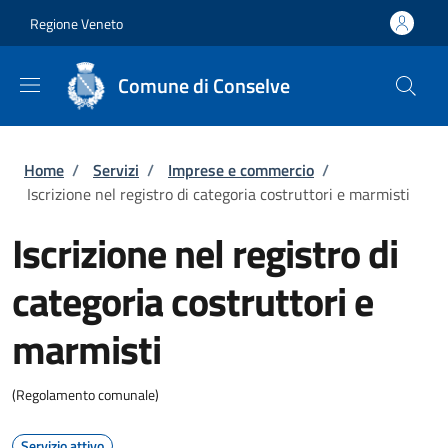
Salta al contenuto principale
Skip to footer content
Regione Veneto
Comune di Conselve
Briciole di pane
Home
/
Servizi
/
Imprese e commercio
/
Iscrizione nel registro di categoria costruttori e marmisti
Iscrizione nel registro di
categoria costruttori e
marmisti
(Regolamento comunale)
Servizio attivo