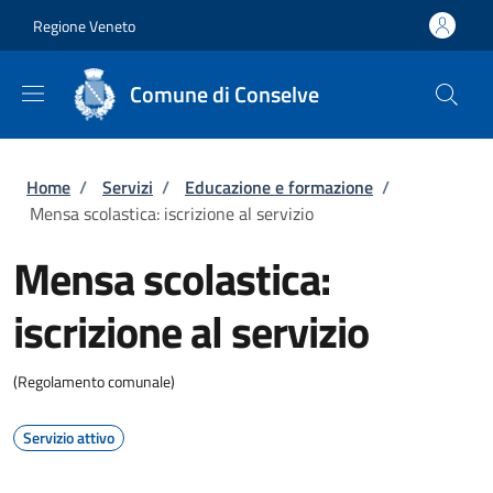
Salta al contenuto principale
Skip to footer content
Regione Veneto
Comune di Conselve
Briciole di pane
Home
/
Servizi
/
Educazione e formazione
/
Mensa scolastica: iscrizione al servizio
Mensa scolastica:
iscrizione al servizio
(Regolamento comunale)
Servizio attivo