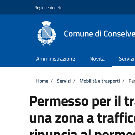
Salta al contenuto principale
Skip to footer content
Regione Veneto
Comune di Conselv
Amministrazione
Novità
Servizi
Briciole di pane
Home
/
Servizi
/
Mobilità e trasporti
/
Per
Permesso per il tr
una zona a traffic
rinuncia al perme