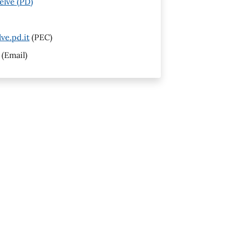
elve (PD)
ve.pd.it
(PEC)
(Email)