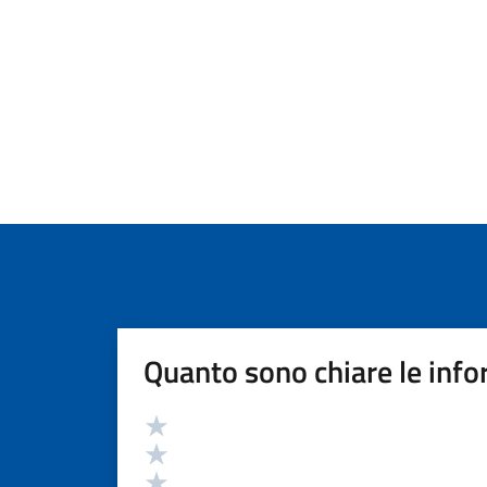
Quanto sono chiare le info
Valutazione
Valuta 5 stelle su 5
Valuta 4 stelle su 5
Valuta 3 stelle su 5