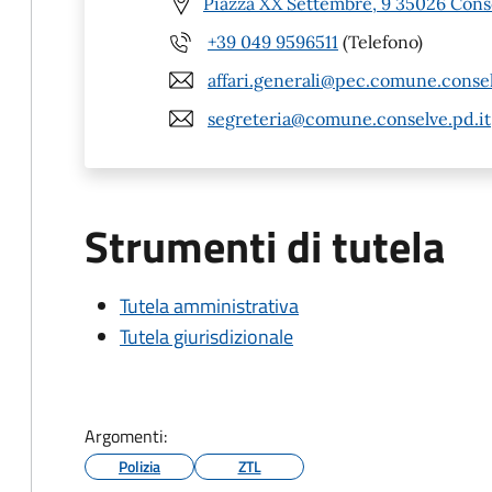
Piazza XX Settembre, 9 35026 Cons
+39 049 9596511
(Telefono)
affari.generali@pec.comune.consel
segreteria@comune.conselve.pd.it
Strumenti di tutela
Tutela amministrativa
Tutela giurisdizionale
Argomenti:
Polizia
ZTL