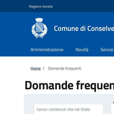
Salta al contenuto principale
Skip to footer content
Regione Veneto
Comune di Conselv
Amministrazione
Novità
Servizi
Briciole di pane
Home
/
Domande frequenti
Domande frequen
Cerca i contenuti che nel titolo