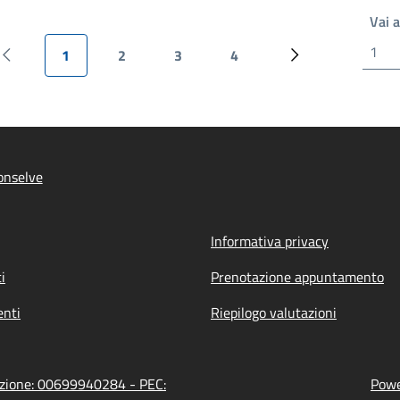
Vai 
1
2
3
4
Previous page
Current page
Pagina
Pagina
Pagina
Pagina successiv
onselve
Informativa privacy
i
Prenotazione appuntamento
nti
Riepilogo valutazioni
razione: 00699940284 - PEC:
Powe