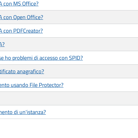
/A con MS Office?
/A con Open Office?
/A con PDFCreator?
A?
se ho problemi di accesso con SPID?
tificato anagrafico?
ento usando File Protector?
mento di un'istanza?