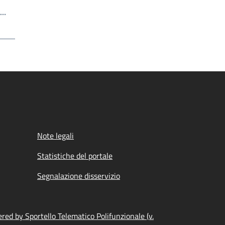
Write the page number you want to go to
a…
a
Note legali
Statistiche del portale
Segnalazione disservizio
red by Sportello Telematico Polifunzionale (v.